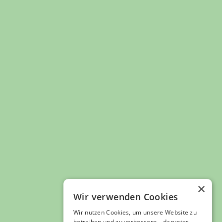
Footer
×
Ulmer City Marketing e.V.
Wir verwenden Cookies
Hirschstraße 4
89073 Ulm
Wir nutzen Cookies, um unsere Website zu
Tel: 0731 221 81
Zum ulmer city marketing 
betreiben und zu verbessern – darunter