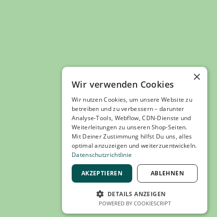
×
Wir verwenden Cookies
 marketing Shop
Impressum
Datenschutz
AGB
Wir nutzen Cookies, um unsere Website zu
Widerruf
Barrierefreiheit
betreiben und zu verbessern – darunter
keting besuchen
Analyse-Tools, Webflow, CDN-Dienste und
Weiterleitungen zu unseren Shop-Seiten.
Mit Deiner Zustimmung hilfst Du uns, alles
optimal anzuzeigen und weiterzuentwickeln.
Datenschutzrichtlinie
AKZEPTIEREN
ABLEHNEN
DETAILS ANZEIGEN
, externer Link
e
 Gutschein kaufen
Suche nach Un
POWERED BY COOKIESCRIPT