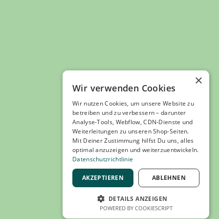
×
Wir verwenden Cookies
Wir nutzen Cookies, um unsere Website zu
betreiben und zu verbessern – darunter
Analyse-Tools, Webflow, CDN-Dienste und
Weiterleitungen zu unseren Shop-Seiten.
Mit Deiner Zustimmung hilfst Du uns, alles
optimal anzuzeigen und weiterzuentwickeln.
Datenschutzrichtlinie
AKZEPTIEREN
ABLEHNEN
DETAILS ANZEIGEN
, externer Link
e
 Gutschein kaufen
Suche nach Un
POWERED BY COOKIESCRIPT