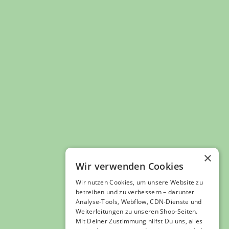
ULMER CITY NEWS
Ulmer City Spatzensocken
Stylisch, bequem, ulmtastisch - das sind unsere
Spatzensocken.
×
Sie schützen deine Füße an frostigen Tagen vor der
Wir verwenden Cookies
Kälte und werten dein Outfit bei jedem Wetter auf.
Wir nutzen Cookies, um unsere Website zu
Coole Socken für coole Leute!
betreiben und zu verbessern – darunter
Analyse-Tools, Webflow, CDN-Dienste und
Weiterleitungen zu unseren Shop-Seiten.
Mit Deiner Zustimmung hilfst Du uns, alles