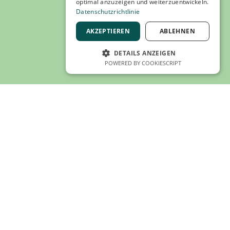
Stylisch, bequem, ulmtastisch
optimal anzuzeigen und weiterzuentwickeln.
Datenschutzrichtlinie
AKZEPTIEREN
ABLEHNEN
Die Spatzensocken kannst du hier erwerben:
DETAILS ANZEIGEN
Ulmer City Marketing - Onlineshop, punkt & komma in
POWERED BY COOKIESCRIPT
der Neue Mitte und Kolibri im Judenhof
Footer
Ulmer City Marketing e.V.
Hirschstraße 4
89073 Ulm
Tel: 0731 221 81
Zum ulmer city marketing 
info@ulmercity.de
0731 221 81
Zum Shop ↗
info@ulmercity.de
Instagram-Account von ulmer city marketing
LinkedIn-Profil von ulmer city marketing besuch
Instagram ↗
LinkedIn ↗
Büro-Öffnungszeiten
Mittwoch & Donnerstag
8:30 - 12:00
13:00 - 16:00