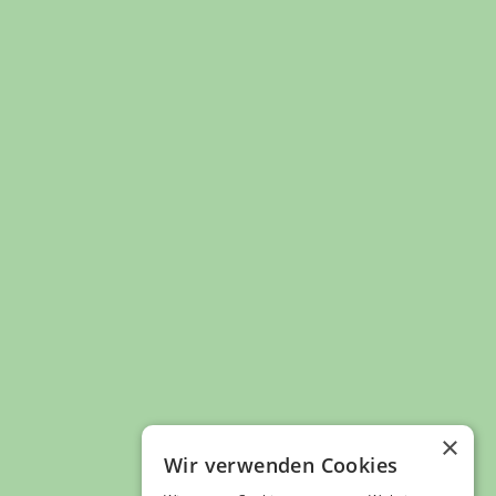
Unternehmen
AOK-Die Gesundheitskasse Ulm-Biberach
Schwamberger Str. 14
89073
Ulm
0711 76161923
https://www.aok.de/pk/bw/region/ulm-krankenkasse-
gesundheitskasse https://www.aok.de/pk/bw/
Informationen
Öffnungszeiten
Instagram
Facebook
Footer
×
Ulmer City Marketing e.V.
Wir verwenden Cookies
Hirschstraße 4
89073 Ulm